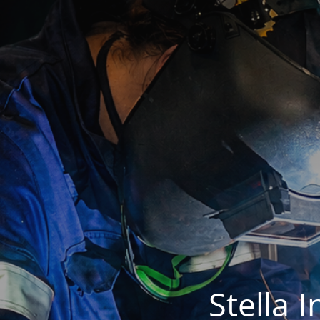
Stella 