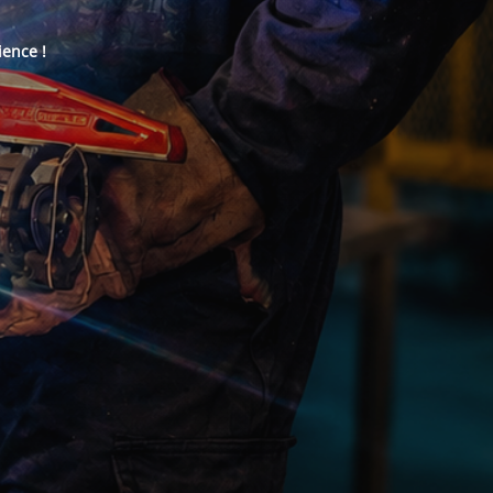
ience !