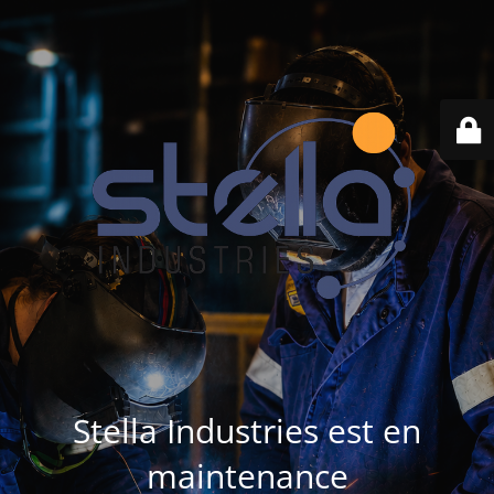
Stella Industries est en
maintenance